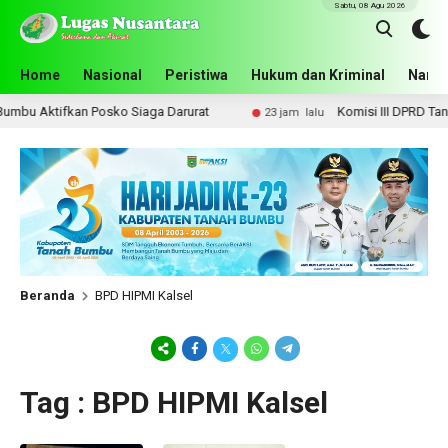
Sabtu, 08 Agu 2026
Home
Nasional
Peristiwa
Hukum dan Kriminal
Narko
mbu Aktifkan Posko Siaga Darurat
Komisi III DPRD Tanah 
23 jam lalu
Beranda
BPD HIPMI Kalsel
Tag : BPD HIPMI Kalsel