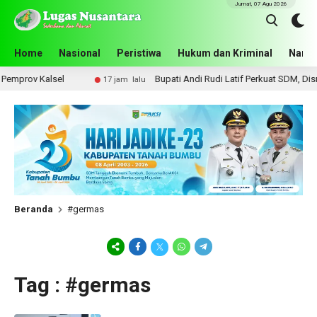
Jumat, 07 Agu 2026
Home
Nasional
Peristiwa
Hukum dan Kriminal
Narko
prov Kalsel
Bupati Andi Rudi Latif Perkuat SDM, Disnak
17 jam lalu
Beranda
#germas
Tag : #germas