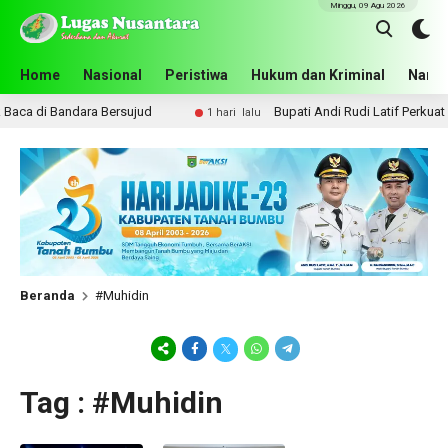
Minggu, 09 Agu 2026
Home
Nasional
Peristiwa
Hukum dan Kriminal
Narko
ca di Bandara Bersujud
Bupati Andi Rudi Latif Perkuat K
1 hari lalu
Beranda
#Muhidin
Tag : #Muhidin