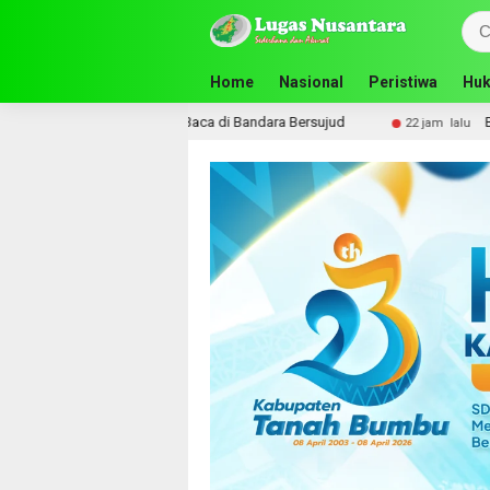
Home
Nasional
Peristiwa
Huk
tas Gelar Lapak Baca di Bandara Bersujud
Bupati Andi R
22 jam lalu