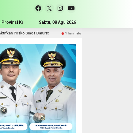
 Provinsi Kalimantan Selatan
Sabtu, 08 Agu 2026
Pemerintah Kabupaten Tanah Bum
o Siaga Darurat
Komisi III DPRD Tanah Bumbu Perjuangkan 
1 hari lalu