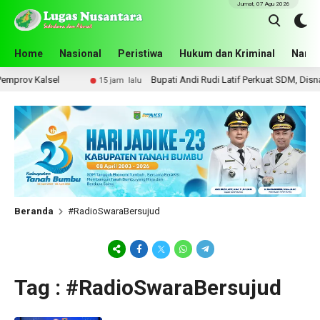
Jumat, 07 Agu 2026
Home
Nasional
Peristiwa
Hukum dan Kriminal
Narko
rov Kalsel
Bupati Andi Rudi Latif Perkuat SDM, Disnake
15 jam lalu
Beranda
#RadioSwaraBersujud
Tag : #RadioSwaraBersujud