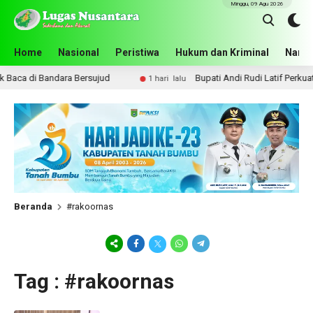
Minggu, 09 Agu 2026
Home
Nasional
Peristiwa
Hukum dan Kriminal
Narko
aca di Bandara Bersujud
Bupati Andi Rudi Latif Perkuat 
1 hari lalu
Beranda
#rakoornas
Tag : #rakoornas