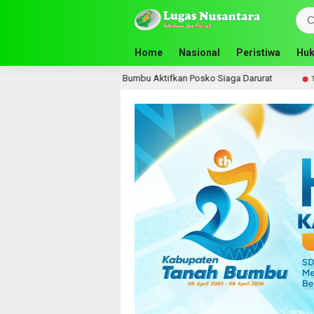
Home
Nasional
Peristiwa
Huk
tla, Pemkab Tanah Bumbu Aktifkan Posko Siaga Darurat
16 jam lalu