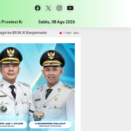
 Provinsi Kalimantan Selatan
Sabtu, 08 Agu 2026
Pemerintah Kabupaten Tanah Bum
 XI Banjarmasin
DPRD Tanah Bumbu Perjuangkan Sarpras 
1 hari lalu