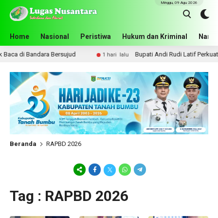
Minggu, 09 Agu 2026
Home
Nasional
Peristiwa
Hukum dan Kriminal
Narko
aca di Bandara Bersujud
Bupati Andi Rudi Latif Perkuat 
1 hari lalu
Beranda
RAPBD 2026
Tag : RAPBD 2026