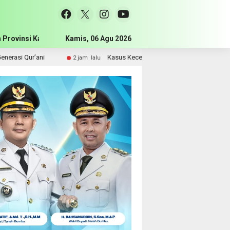
 Provinsi Kalimantan Selatan
Kamis, 06 Agu 2026
Pemerintah Kabupaten Tanah Bum
ni
Kasus Kecelakaan Maut di Mantewe Masih Diselidiki, Pol
2 jam lalu