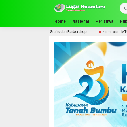
Home
Nasional
Peristiwa
Huk
 Pelatihan Desain Grafis dan Barbershop
MTQN ke-23 Keca
2 jam lalu