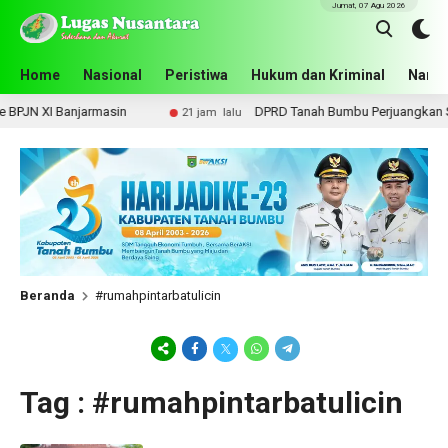
Jumat, 07 Agu 2026
Home
Nasional
Peristiwa
Hukum dan Kriminal
Narko
PJN XI Banjarmasin
DPRD Tanah Bumbu Perjuangkan Sarp
21 jam lalu
Beranda
#rumahpintarbatulicin
Tag : #rumahpintarbatulicin