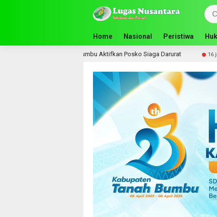
Home
Nasional
Peristiwa
Huk
 Pemkab Tanah Bumbu Aktifkan Posko Siaga Darurat
Komis
16 jam lalu