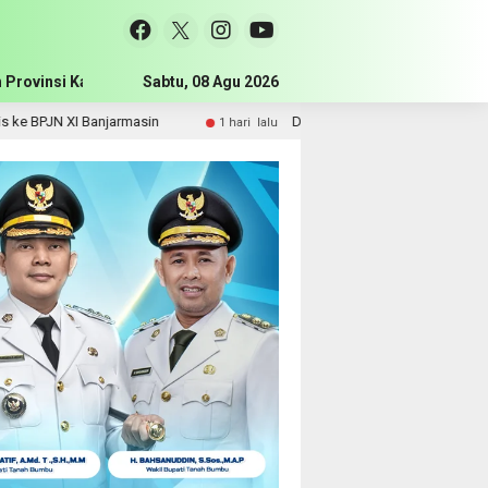
 Provinsi Kalimantan Selatan
Sabtu, 08 Agu 2026
Pemerintah Kabupaten Tanah Bum
Banjarmasin
DPRD Tanah Bumbu Perjuangkan Sarpras dan 
1 hari lalu