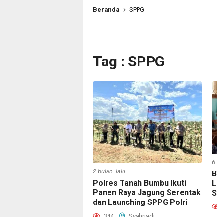
Beranda
SPPG
Tag : SPPG
6
2 bulan lalu
B
Polres Tanah Bumbu Ikuti
L
Panen Raya Jagung Serentak
S
dan Launching SPPG Polri
344
Syahriadi