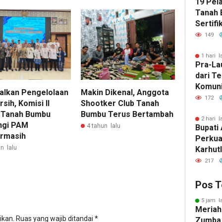
19 Pel
Tanah 
Sertifi
149
1 hari l
Pra-La
dari T
Komuni
alkan Pengelolaan
Makin Dikenal, Anggota
Baca d
172
rsih, Komisi II
Shootker Club Tanah
Bersuj
Tanah Bumbu
Bumbu Terus Bertambah
2 hari l
ngi PAM
4 tahun lalu
Bupati 
rmasih
Perkua
n lalu
Karhut
Bumbu 
217
Siaga 
Pos T
5 jam l
Meriah
ikan.
Ruas yang wajib ditandai
*
Zumba 