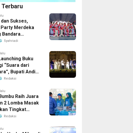
a Terbaru
alu
 dan Sukses,
Party Merdeka
 Bandara
ud
Syahriadi
lalu
 Launching Buku
i “Suara dari
ra”, Bupati Andi
tif Apresiasi
Redaksi
bangan Literasi
i Bersujud
lalu
Bumbu Raih Juara
n 2 Lomba Masak
Ikan Tingkat
 2026
Redaksi
alu