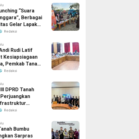
alu
unching “Suara
enggara”, Berbagai
tas Gelar Lapak
i Bandara
Redaksi
ud
alu
Andi Rudi Latif
t Kesiapsiagaan
la, Pemkab Tanah
Aktifkan Posko
Redaksi
Darurat
alu
 III DPRD Tanah
Perjuangkan
frastruktur
gis ke BPJN XI
Redaksi
masin
alu
Tanah Bumbu
ngkan Sarpras