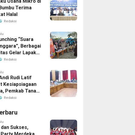
aku Usaha Mikro di
Bumbu Terima
kat Halal
Redaksi
alu
unching “Suara
enggara”, Berbagai
tas Gelar Lapak
i Bandara
Redaksi
ud
alu
Andi Rudi Latif
t Kesiapsiagaan
la, Pemkab Tanah
Aktifkan Posko
Redaksi
Darurat
erbaru
alu
 dan Sukses,
Party Merdeka