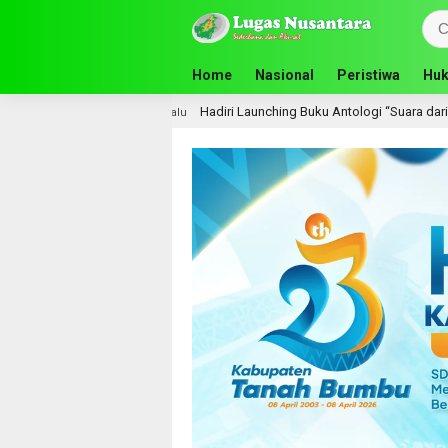
Home
Nasional
Peristiwa
Huk
Hadiri Launching Buku Antologi “Suara dari Tenggara”, Bupati Andi Rudi La
lu