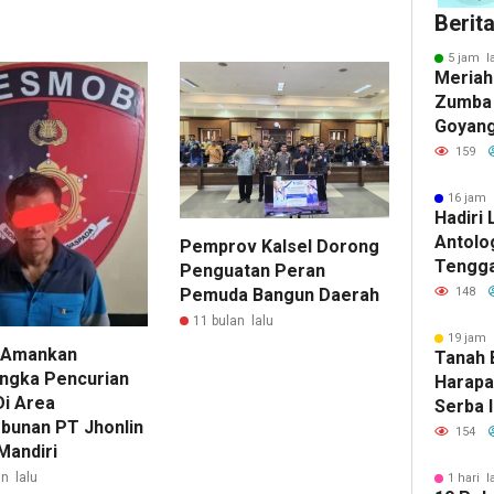
Berit
5 jam l
Meriah
Zumba 
Goyang
Bersuj
159
16 jam 
Hadiri
Antolog
Pemprov Kalsel Dorong
Tengga
Penguatan Peran
Rudi La
148
Pemuda Bangun Daerah
Perkem
11 bulan lalu
di Bum
19 jam 
i Amankan
Tanah 
ngka Pencurian
Harapa
Di Area
Serba 
bunan PT Jhonlin
Kalsel
154
Mandiri
n lalu
1 hari l