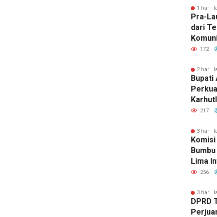
1 hari l
Pra-La
dari T
Komuni
Baca d
172
Bersuj
2 hari l
Bupati 
Perkua
Karhut
Bumbu 
217
Siaga 
3 hari l
Komisi
Bumbu 
Lima In
Strate
256
Banjar
3 hari l
DPRD 
Perjua