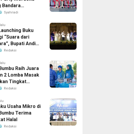
 Bandara
ud
Syahriadi
lalu
 Launching Buku
i “Suara dari
ra”, Bupati Andi
tif Apresiasi
Redaksi
bangan Literasi
i Bersujud
lalu
Bumbu Raih Juara
n 2 Lomba Masak
Ikan Tingkat
 2026
Redaksi
alu
aku Usaha Mikro di
Bumbu Terima
kat Halal
Redaksi