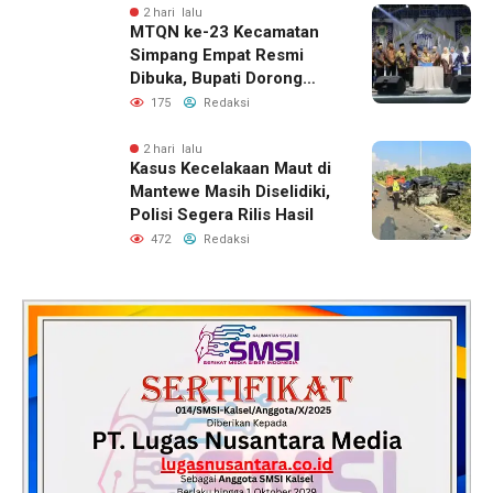
2 hari lalu
MTQN ke-23 Kecamatan
Simpang Empat Resmi
Dibuka, Bupati Dorong
Lahirnya Generasi Qur’ani
175
Redaksi
2 hari lalu
Kasus Kecelakaan Maut di
Mantewe Masih Diselidiki,
Polisi Segera Rilis Hasil
472
Redaksi