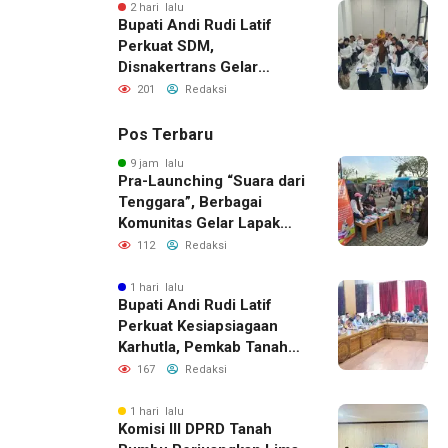
2 hari lalu
Bupati Andi Rudi Latif
Perkuat SDM,
Disnakertrans Gelar
Pelatihan Desain Grafis
201
Redaksi
dan Barbershop
Pos Terbaru
9 jam lalu
Pra-Launching “Suara dari
Tenggara”, Berbagai
Komunitas Gelar Lapak
Baca di Bandara Bersujud
112
Redaksi
1 hari lalu
Bupati Andi Rudi Latif
Perkuat Kesiapsiagaan
Karhutla, Pemkab Tanah
Bumbu Aktifkan Posko
167
Redaksi
Siaga Darurat
1 hari lalu
Komisi III DPRD Tanah