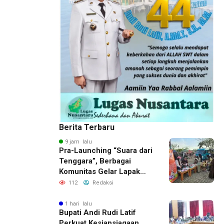
Berita Terbaru
9 jam lalu
Pra-Launching “Suara dari
Tenggara”, Berbagai
Komunitas Gelar Lapak
Baca di Bandara Bersujud
112
Redaksi
1 hari lalu
Bupati Andi Rudi Latif
Perkuat Kesiapsiagaan