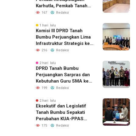
Karhutla, Pemkab Tanah
Bumbu Aktifkan Posko
167
Redaksi
Siaga Darurat
1 hari lalu
Komisi III DPRD Tanah
Bumbu Perjuangkan Lima
Infrastruktur Strategis ke
BPJN XI Banjarmasin
216
Redaksi
2 hari lalu
DPRD Tanah Bumbu
Perjuangkan Sarpras dan
Kebutuhan Guru SMA ke
Pemprov Kalsel
199
Redaksi
2 hari lalu
Eksekutif dan Legislatif
Tanah Bumbu Sepakati
Perubahan KUA-PPAS
2026, Perkuat Sinergi
175
Redaksi
Pembangunan Daerah