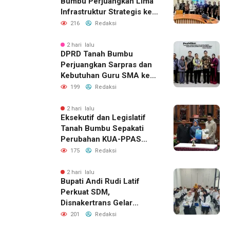
Bumbu Perjuangkan Lima
Infrastruktur Strategis ke
BPJN XI Banjarmasin
216
Redaksi
2 hari lalu
DPRD Tanah Bumbu
Perjuangkan Sarpras dan
Kebutuhan Guru SMA ke
Pemprov Kalsel
199
Redaksi
2 hari lalu
Eksekutif dan Legislatif
Tanah Bumbu Sepakati
Perubahan KUA-PPAS
2026, Perkuat Sinergi
175
Redaksi
Pembangunan Daerah
2 hari lalu
Bupati Andi Rudi Latif
Perkuat SDM,
Disnakertrans Gelar
Pelatihan Desain Grafis
201
Redaksi
dan Barbershop