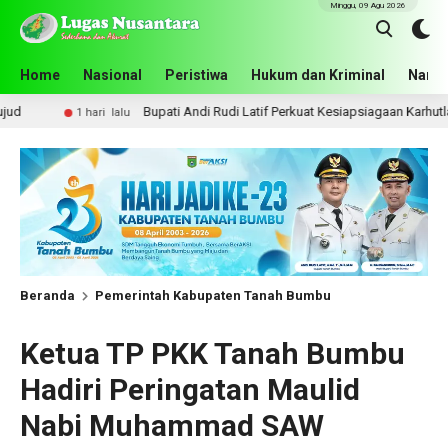
Minggu, 09 Agu 2026
Home
Nasional
Peristiwa
Hukum dan Kriminal
Narko
Bupati Andi Rudi Latif Perkuat Kesiapsiagaan Karhutla, Pemkab Tanah
i lalu
Beranda
Pemerintah Kabupaten Tanah Bumbu
Ketua TP PKK Tanah Bumbu
Hadiri Peringatan Maulid
Nabi Muhammad SAW