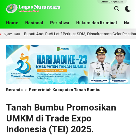
Jumat, 07 Agu 2026
Home
Nasional
Peristiwa
Hukum dan Kriminal
Narko
ti Andi Rudi Latif Perkuat SDM, Disnakertrans Gelar Pelatihan Desain Grafis 
Beranda
Pemerintah Kabupaten Tanah Bumbu
Tanah Bumbu Promosikan
UMKM di Trade Expo
Indonesia (TEI) 2025.