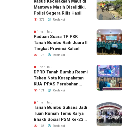
Kasus Kecelakaan Maut di
Mantewe Masih Diselidiki,
Polisi Segera Rilis Hasil
378
Redaksi
1 hari lalu
Paduan Suara TP PKK
Tanah Bumbu Raih Juara II
Tingkat Provinsi Kalsel
175
Redaksi
1 hari lalu
DPRD Tanah Bumbu Resmi
Teken Nota Kesepakatan
KUA-PPAS Perubahan
APBD 2026
171
Redaksi
1 hari lalu
Tanah Bumbu Sukses Jadi
Tuan Rumah Temu Karya
Bhakti Sosial PSM Ke-23
Kalimantan Selatan
133
Redaksi