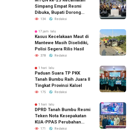
MTQN ke-23 Kecamatan
Simpang Empat Resmi
Dibuka, Bupati Dorong
Lahirnya Generasi Qur’ani
134
Redaksi
17 jam lalu
Kasus Kecelakaan Maut di
Mantewe Masih Diselidiki,
Polisi Segera Rilis Hasil
378
Redaksi
1 hari lalu
Paduan Suara TP PKK
Tanah Bumbu Raih Juara II
Tingkat Provinsi Kalsel
175
Redaksi
1 hari lalu
DPRD Tanah Bumbu Resmi
Teken Nota Kesepakatan
KUA-PPAS Perubahan
APBD 2026
171
Redaksi