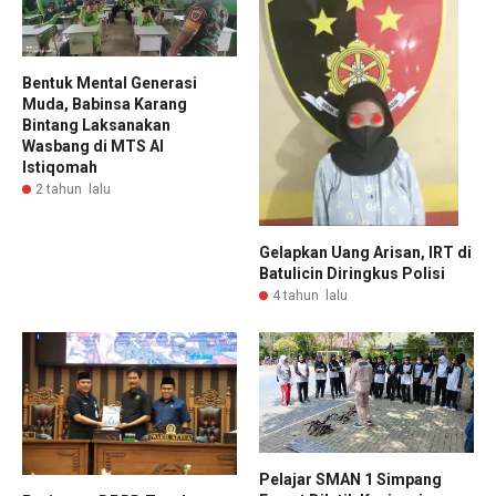
Bentuk Mental Generasi
Muda, Babinsa Karang
Bintang Laksanakan
Wasbang di MTS Al
Istiqomah
2 tahun lalu
Gelapkan Uang Arisan, IRT di
Batulicin Diringkus Polisi
4 tahun lalu
Pelajar SMAN 1 Simpang