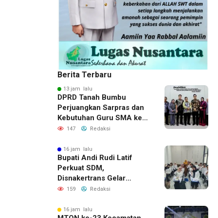
Berita Terbaru
13 jam lalu
DPRD Tanah Bumbu
Perjuangkan Sarpras dan
Kebutuhan Guru SMA ke
Pemprov Kalsel
147
Redaksi
16 jam lalu
Bupati Andi Rudi Latif
Perkuat SDM,
Disnakertrans Gelar
Pelatihan Desain Grafis
159
Redaksi
dan Barbershop
16 jam lalu