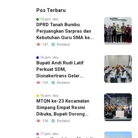
Pos Terbaru
13 jam lalu
DPRD Tanah Bumbu
Perjuangkan Sarpras dan
Kebutuhan Guru SMA ke
Pemprov Kalsel
147
Redaksi
16 jam lalu
Bupati Andi Rudi Latif
Perkuat SDM,
Disnakertrans Gelar
Pelatihan Desain Grafis
159
Redaksi
dan Barbershop
16 jam lalu
MTQN ke-23 Kecamatan
Simpang Empat Resmi
Dibuka, Bupati Dorong
Lahirnya Generasi Qur’ani
134
Redaksi
17 jam lalu