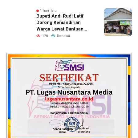
1 hari lalu
Bupati Andi Rudi Latif
Dorong Kemandirian
Warga Lewat Bantuan
Usaha Ekonomi Produktif
178
Redaksi