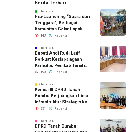
Berita Terbaru
1 hari lalu
Pra-Launching “Suara dari
Tenggara”, Berbagai
Komunitas Gelar Lapak
Baca di Bandara Bersujud
143
Redaksi
1 hari lalu
Bupati Andi Rudi Latif
Perkuat Kesiapsiagaan
Karhutla, Pemkab Tanah
Bumbu Aktifkan Posko
190
Redaksi
Siaga Darurat
2 hari lalu
Komisi III DPRD Tanah
Bumbu Perjuangkan Lima
Infrastruktur Strategis ke
BPJN XI Banjarmasin
231
Redaksi
2 hari lalu
DPRD Tanah Bumbu