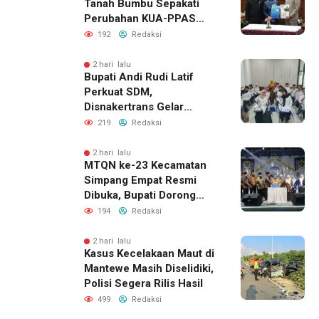
Tanah Bumbu Sepakati
Perubahan KUA-PPAS
2026, Perkuat Sinergi
192
Redaksi
Pembangunan Daerah
2 hari lalu
Bupati Andi Rudi Latif
Perkuat SDM,
Disnakertrans Gelar
Pelatihan Desain Grafis
219
Redaksi
dan Barbershop
2 hari lalu
MTQN ke-23 Kecamatan
Simpang Empat Resmi
Dibuka, Bupati Dorong
Lahirnya Generasi Qur’ani
194
Redaksi
2 hari lalu
Kasus Kecelakaan Maut di
Mantewe Masih Diselidiki,
Polisi Segera Rilis Hasil
499
Redaksi