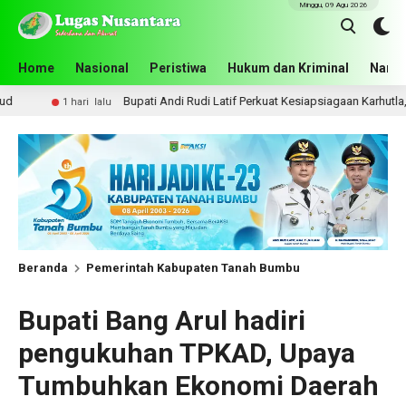
Minggu, 09 Agu 2026
Home
Nasional
Peristiwa
Hukum dan Kriminal
Narko
Bupati Andi Rudi Latif Perkuat Kesiapsiagaan Karhutla, Pemkab Tanah B
alu
Beranda
Pemerintah Kabupaten Tanah Bumbu
Bupati Bang Arul hadiri
pengukuhan TPKAD, Upaya
Tumbuhkan Ekonomi Daerah