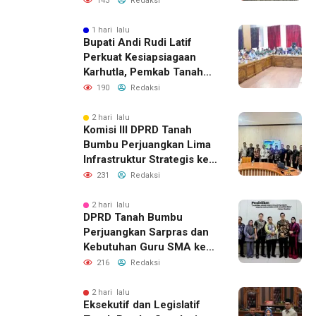
143
Redaksi
1 hari lalu
Bupati Andi Rudi Latif
Perkuat Kesiapsiagaan
Karhutla, Pemkab Tanah
Bumbu Aktifkan Posko
190
Redaksi
Siaga Darurat
2 hari lalu
Komisi III DPRD Tanah
Bumbu Perjuangkan Lima
Infrastruktur Strategis ke
BPJN XI Banjarmasin
231
Redaksi
2 hari lalu
DPRD Tanah Bumbu
Perjuangkan Sarpras dan
Kebutuhan Guru SMA ke
Pemprov Kalsel
216
Redaksi
2 hari lalu
Eksekutif dan Legislatif