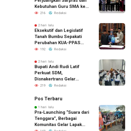
Perjuangkan Sarpras dan
Kebutuhan Guru SMA ke
Pemprov Kalsel
216
Redaksi
2 hari lalu
Eksekutif dan Legislatif
Tanah Bumbu Sepakati
Perubahan KUA-PPAS
2026, Perkuat Sinergi
192
Redaksi
Pembangunan Daerah
2 hari lalu
Bupati Andi Rudi Latif
Perkuat SDM,
Disnakertrans Gelar
Pelatihan Desain Grafis
219
Redaksi
dan Barbershop
Pos Terbaru
1 hari lalu
Pra-Launching “Suara dari
Tenggara”, Berbagai
Komunitas Gelar Lapak
Baca di Bandara Bersujud