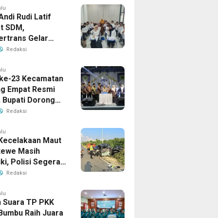
alu
Andi Rudi Latif
t SDM,
ertrans Gelar
an Desain Grafis
Redaksi
rbershop
alu
ke-23 Kecamatan
g Empat Resmi
, Bupati Dorong
ya Generasi
Redaksi
alu
Kecelakaan Maut
tewe Masih
iki, Polisi Segera
sil
Redaksi
alu
 Suara TP PKK
Bumbu Raih Juara