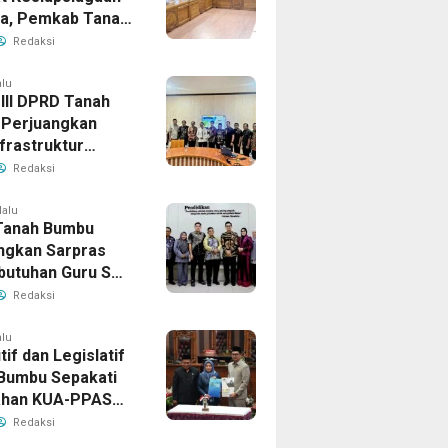
la, Pemkab Tanah
Aktifkan Posko
Redaksi
Darurat
alu
 III DPRD Tanah
Perjuangkan
frastruktur
gis ke BPJN XI
Redaksi
masin
lalu
Tanah Bumbu
ngkan Sarpras
butuhan Guru SMA
prov Kalsel
Redaksi
alu
if dan Legislatif
Bumbu Sepakati
ahan KUA-PPAS
Perkuat Sinergi
Redaksi
ngunan Daerah