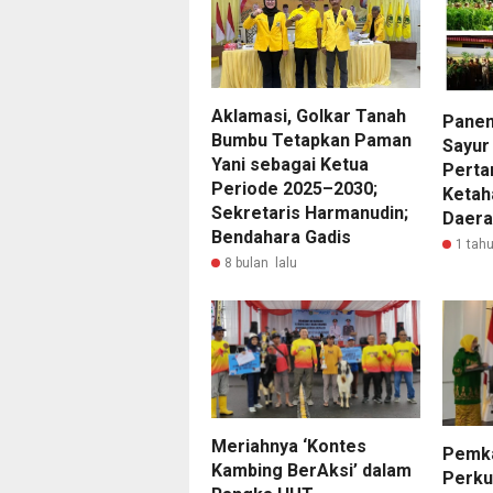
Aklamasi, Golkar Tanah
Panen
Bumbu Tetapkan Paman
Sayur
Yani sebagai Ketua
Perta
Periode 2025–2030;
Ketah
Sekretaris Harmanudin;
Daera
Bendahara Gadis
1 tahu
8 bulan lalu
Meriahnya ‘Kontes
Pemk
Kambing BerAksi’ dalam
Perku