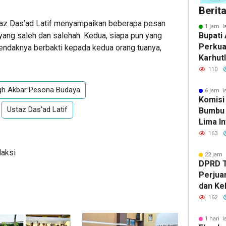
Berit
staz Das’ad Latif menyampaikan beberapa pesan
1 jam l
 yang saleh dan salehah. Kedua, siapa pun yang
Bupati 
Perkua
hendaknya berbakti kepada kedua orang tuanya,
Karhut
Bumbu 
110
Siaga 
igh Akbar Pesona Budaya
6 jam l
Komisi
Ustaz Das'ad Latif
Bumbu 
Lima In
Strate
163
Banjar
daksi
22 jam 
DPRD 
Perjua
dan Ke
ke Pem
162
1 hari l