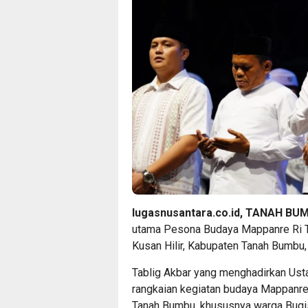
lugasnusantara.co.id, TANAH BU
utama Pesona Budaya Mappanre Ri Ta
Kusan Hilir, Kabupaten Tanah Bumbu
Tablig Akbar yang menghadirkan Usta
rangkaian kegiatan budaya Mappanre R
Tanah Bumbu, khususnya warga Bugis