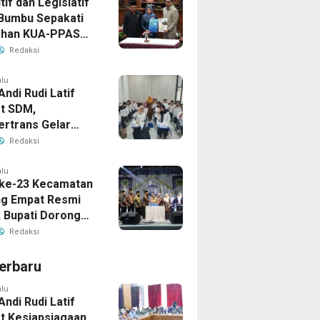
if dan Legislatif
Bumbu Sepakati
ahan KUA-PPAS
Perkuat Sinergi
Redaksi
ngunan Daerah
alu
Andi Rudi Latif
t SDM,
ertrans Gelar
an Desain Grafis
Redaksi
rbershop
alu
ke-23 Kecamatan
g Empat Resmi
, Bupati Dorong
ya Generasi
Redaksi
erbaru
alu
Andi Rudi Latif
t Kesiapsiagaan