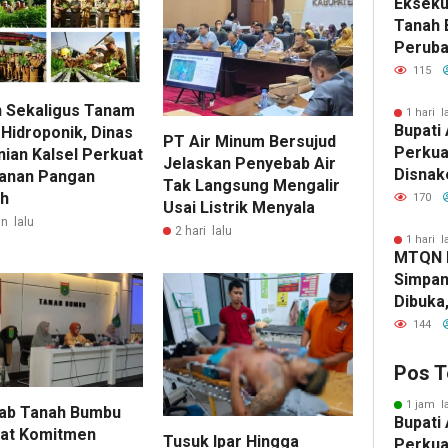
Eksekut
Tanah 
Perub
2026, 
115
Pemba
 Sekaligus Tanam
1 hari l
Bupati 
 Hidroponik, Dinas
PT Air Minum Bersujud
Perkua
nian Kalsel Perkuat
Jelaskan Penyebab Air
Disnak
anan Pangan
Tak Langsung Mengalir
Pelatih
h
170
Usai Listrik Menyala
dan Ba
n lalu
2 hari lalu
1 hari l
MTQN 
Simpan
Dibuka
Lahirn
144
Qur’ani
Pos T
1 jam l
ab Tanah Bumbu
Bupati 
at Komitmen
Tusuk Ipar Hingga
Perkua