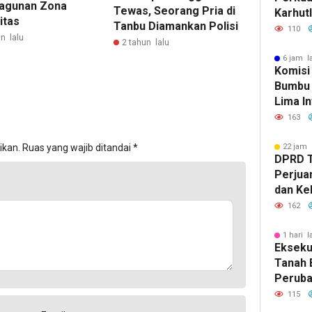
agunan Zona
Tewas, Seorang Pria di
Karhut
itas
Tanbu Diamankan Polisi
Bumbu 
110
n lalu
Siaga 
2 tahun lalu
6 jam l
Komisi
Bumbu 
Lima In
Strate
163
Banjar
ikan.
Ruas yang wajib ditandai
*
22 jam 
DPRD 
Perjua
dan Ke
ke Pem
162
1 hari l
Eksekut
Tanah 
Perub
2026, 
115
Pemba