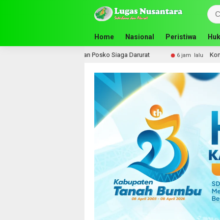
Home
Nasional
Peristiwa
Huk
kan Posko Siaga Darurat
Komisi III DPRD Tanah Bumbu Perj
6 jam lalu