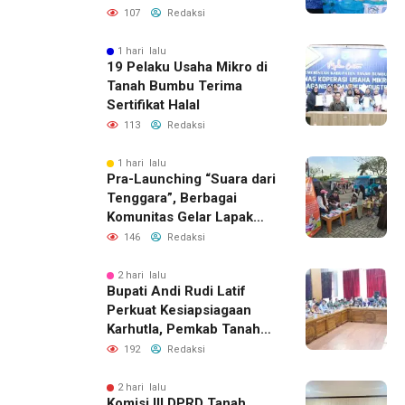
2026
107
Redaksi
1 hari lalu
19 Pelaku Usaha Mikro di
Tanah Bumbu Terima
Sertifikat Halal
113
Redaksi
1 hari lalu
Pra-Launching “Suara dari
Tenggara”, Berbagai
Komunitas Gelar Lapak
Baca di Bandara Bersujud
146
Redaksi
2 hari lalu
Bupati Andi Rudi Latif
Perkuat Kesiapsiagaan
Karhutla, Pemkab Tanah
Bumbu Aktifkan Posko
192
Redaksi
Siaga Darurat
2 hari lalu
Komisi III DPRD Tanah