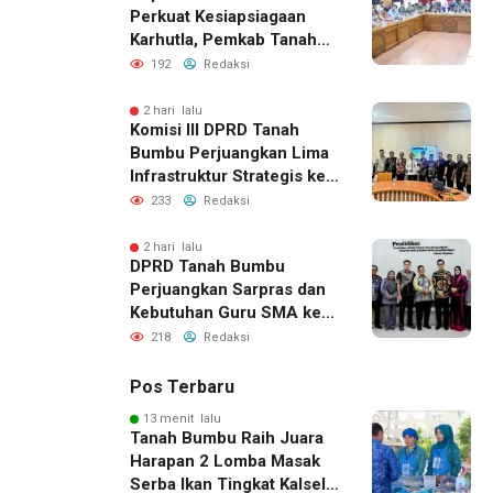
Perkuat Kesiapsiagaan
Karhutla, Pemkab Tanah
Bumbu Aktifkan Posko
192
Redaksi
Siaga Darurat
2 hari lalu
Komisi III DPRD Tanah
Bumbu Perjuangkan Lima
Infrastruktur Strategis ke
BPJN XI Banjarmasin
233
Redaksi
2 hari lalu
DPRD Tanah Bumbu
Perjuangkan Sarpras dan
Kebutuhan Guru SMA ke
Pemprov Kalsel
218
Redaksi
Pos Terbaru
13 menit lalu
Tanah Bumbu Raih Juara
Harapan 2 Lomba Masak
Serba Ikan Tingkat Kalsel