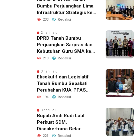
Bumbu Perjuangkan Lima
Infrastruktur Strategis ke
BPJN XI Banjarmasin
233
Redaksi
2 hari lalu
DPRD Tanah Bumbu
Perjuangkan Sarpras dan
Kebutuhan Guru SMA ke
Pemprov Kalsel
218
Redaksi
3 hari lalu
Eksekutif dan Legislatif
Tanah Bumbu Sepakati
Perubahan KUA-PPAS
2026, Perkuat Sinergi
194
Redaksi
Pembangunan Daerah
3 hari lalu
Bupati Andi Rudi Latif
Perkuat SDM,
Disnakertrans Gelar
Pelatihan Desain Grafis
221
Redaksi