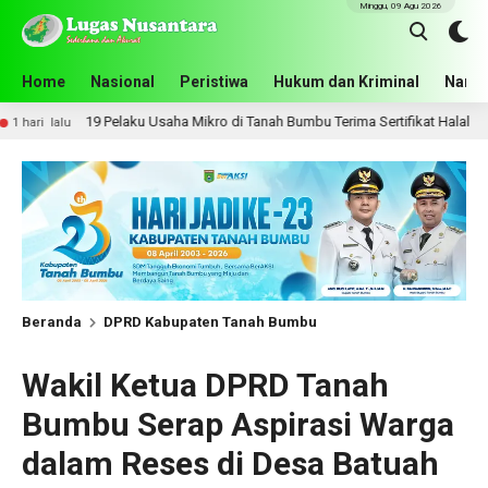
Minggu, 09 Agu 2026
Home
Nasional
Peristiwa
Hukum dan Kriminal
Narko
laku Usaha Mikro di Tanah Bumbu Terima Sertifikat Halal
1 hari lalu
Beranda
DPRD Kabupaten Tanah Bumbu
Wakil Ketua DPRD Tanah
Bumbu Serap Aspirasi Warga
dalam Reses di Desa Batuah