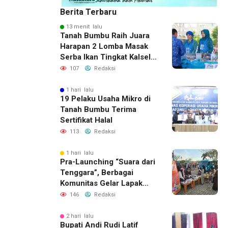
Berita Terbaru
13 menit lalu
Tanah Bumbu Raih Juara
Harapan 2 Lomba Masak
Serba Ikan Tingkat Kalsel
2026
107
Redaksi
1 hari lalu
19 Pelaku Usaha Mikro di
Tanah Bumbu Terima
Sertifikat Halal
113
Redaksi
1 hari lalu
Pra-Launching “Suara dari
Tenggara”, Berbagai
Komunitas Gelar Lapak
Baca di Bandara Bersujud
146
Redaksi
2 hari lalu
Bupati Andi Rudi Latif