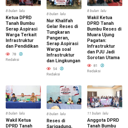
8 bulan lalu
8 bulan lalu
8 bulan lalu
Ketua DPRD
Wakil Ketua
Nur Khalifah
Tanah Bumbu
DPRD Tanah
Gelar Reses di
Serap Aspirasi
Bumbu Reses di
Tungkaran
Warga Terkait
Muara Ujung
Pangeran,
Infrastruktur
Pagatan:
Serap Aspirasi
dan Pendidikan
Infrastruktur
Warga soal
dan PJU Jadi
78
Infrastruktur
Sorotan Utama
Redaksi
dan Lingkungan
81
54
Redaksi
Redaksi
8 bulan lalu
11 bulan lalu
8 bulan lalu
Wakil Ketua
Anggota DPRD
Reses di
DPRD Tanah
Tanah Bumbu
Sarigadung,