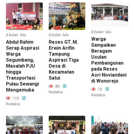
8 bulan lalu
8 bulan lalu
8 bulan lalu
Warga
Abdul Rahim
Reses GT. M.
Sampaikan
Serap Aspirasi
Erwin Arifin
Beragam
Warga
Tampung
Usulan
Segumbang,
Aspirasi Tiga
Pembangunan
Masalah PJU
Desa di
pada Reses
hingga
Kecamatan
Asri Noviandani
Transportasi
Satui
di Wonorejo
Pulau Sewangi
89
73
Mengemuka
Redaksi
Redaksi
115
Redaksi