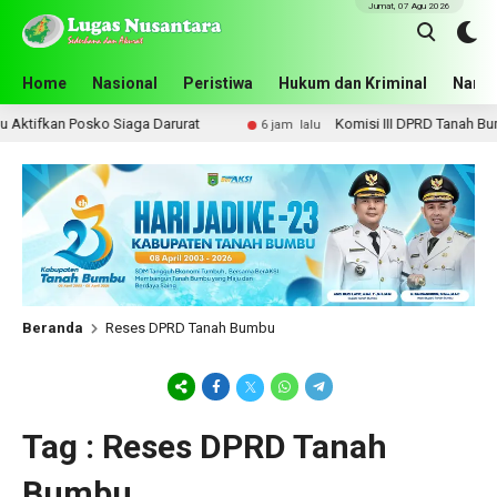
Jumat, 07 Agu 2026
Home
Nasional
Peristiwa
Hukum dan Kriminal
Narko
fkan Posko Siaga Darurat
Komisi III DPRD Tanah Bumbu Pe
6 jam lalu
Beranda
Reses DPRD Tanah Bumbu
Tag : Reses DPRD Tanah
Bumbu