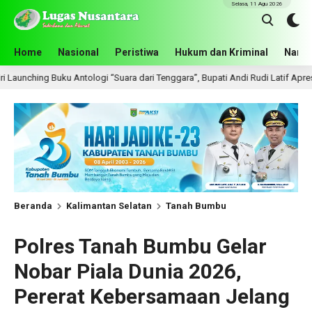
Selasa, 11 Agu 2026
Home
Nasional
Peristiwa
Hukum dan Kriminal
Narko
ntologi “Suara dari Tenggara”, Bupati Andi Rudi Latif Apresiasi Perkembangan
Beranda
Kalimantan Selatan
Tanah Bumbu
Polres Tanah Bumbu Gelar
Nobar Piala Dunia 2026,
Pererat Kebersamaan Jelang