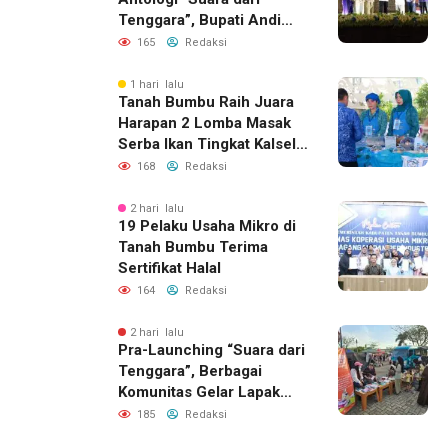
Tenggara”, Bupati Andi
Rudi Latif Apresiasi
165
Redaksi
Perkembangan Literasi di
Bumi Bersujud
1 hari lalu
Tanah Bumbu Raih Juara
Harapan 2 Lomba Masak
Serba Ikan Tingkat Kalsel
2026
168
Redaksi
2 hari lalu
19 Pelaku Usaha Mikro di
Tanah Bumbu Terima
Sertifikat Halal
164
Redaksi
2 hari lalu
Pra-Launching “Suara dari
Tenggara”, Berbagai
Komunitas Gelar Lapak
Baca di Bandara Bersujud
185
Redaksi