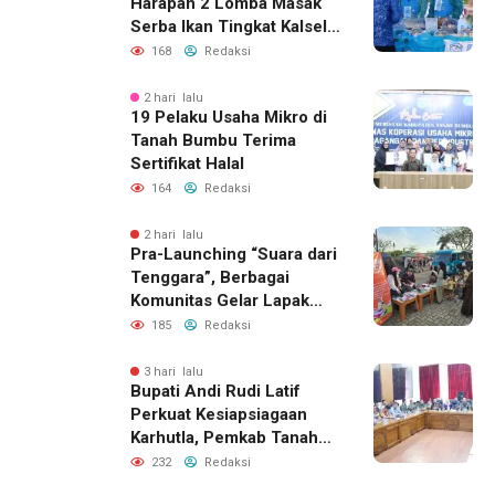
Harapan 2 Lomba Masak
Serba Ikan Tingkat Kalsel
2026
168
Redaksi
2 hari lalu
19 Pelaku Usaha Mikro di
Tanah Bumbu Terima
Sertifikat Halal
164
Redaksi
2 hari lalu
Pra-Launching “Suara dari
Tenggara”, Berbagai
Komunitas Gelar Lapak
Baca di Bandara Bersujud
185
Redaksi
3 hari lalu
Bupati Andi Rudi Latif
Perkuat Kesiapsiagaan
Karhutla, Pemkab Tanah
Bumbu Aktifkan Posko
232
Redaksi
Siaga Darurat