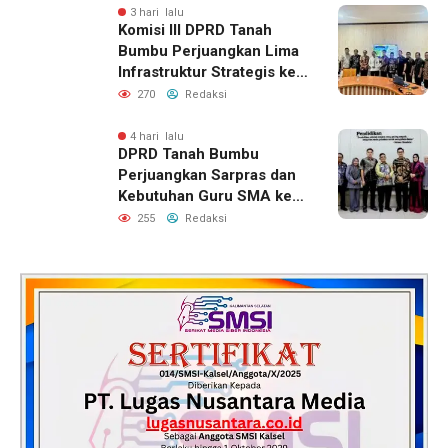
3 hari lalu
Komisi III DPRD Tanah
Bumbu Perjuangkan Lima
Infrastruktur Strategis ke
BPJN XI Banjarmasin
270
Redaksi
4 hari lalu
DPRD Tanah Bumbu
Perjuangkan Sarpras dan
Kebutuhan Guru SMA ke
Pemprov Kalsel
255
Redaksi