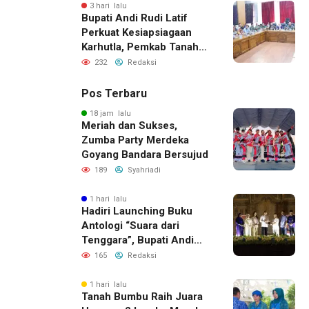
3 hari lalu
Bupati Andi Rudi Latif
Perkuat Kesiapsiagaan
Karhutla, Pemkab Tanah
Bumbu Aktifkan Posko
232
Redaksi
Siaga Darurat
Pos Terbaru
18 jam lalu
Meriah dan Sukses,
Zumba Party Merdeka
Goyang Bandara Bersujud
189
Syahriadi
1 hari lalu
Hadiri Launching Buku
Antologi “Suara dari
Tenggara”, Bupati Andi
Rudi Latif Apresiasi
165
Redaksi
Perkembangan Literasi di
Bumi Bersujud
1 hari lalu
Tanah Bumbu Raih Juara