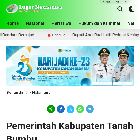
Minggu, 09 Agu 2026
Home
Nasional
Peristiwa
Hukum dan Kriminal
Narko
ara Bersujud
Bupati Andi Rudi Latif Perkuat Kesiapsiag
1 hari lalu
Beranda
/ Halaman :
Pemerintah Kabupaten Tanah
Bumbu