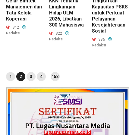
Gelar Bimtek
KKN Tematik
Tingkatkan
Manajemen dan
Lingkungan
Kapasitas PSKS
Tata Kelola
Hidup ULM
untuk Perkuat
Koperasi
2026, Libatkan
Pelayanan
300 Mahasiswa
Kesejahteraan
312
Sosial
Redaksi
322
Redaksi
336
Redaksi
1
2
3
4
…
153