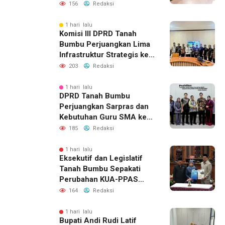
Bumbu Aktifkan Posko
156
Redaksi
Siaga Darurat
1 hari lalu
Komisi III DPRD Tanah
Bumbu Perjuangkan Lima
Infrastruktur Strategis ke
BPJN XI Banjarmasin
203
Redaksi
1 hari lalu
DPRD Tanah Bumbu
Perjuangkan Sarpras dan
Kebutuhan Guru SMA ke
Pemprov Kalsel
185
Redaksi
1 hari lalu
Eksekutif dan Legislatif
Tanah Bumbu Sepakati
Perubahan KUA-PPAS
2026, Perkuat Sinergi
164
Redaksi
Pembangunan Daerah
1 hari lalu
Bupati Andi Rudi Latif