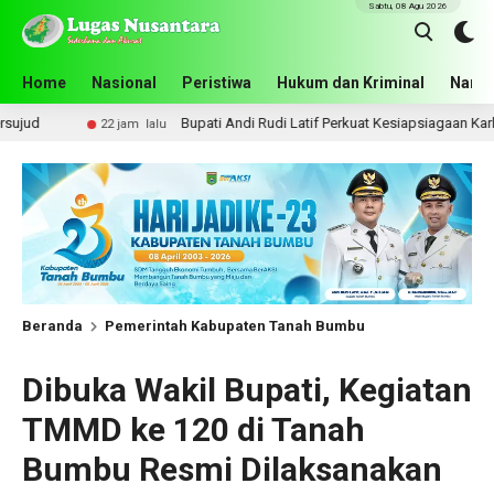
Sabtu, 08 Agu 2026
Home
Nasional
Peristiwa
Hukum dan Kriminal
Narko
Bupati Andi Rudi Latif Perkuat Kesiapsiagaan Karhutla, Pemkab Ta
jam lalu
Beranda
Pemerintah Kabupaten Tanah Bumbu
Dibuka Wakil Bupati, Kegiatan
TMMD ke 120 di Tanah
Bumbu Resmi Dilaksanakan