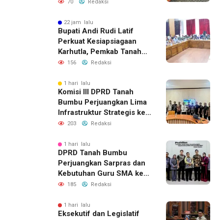
Baca di Bandara Bersujud
70
Redaksi
22 jam lalu
Bupati Andi Rudi Latif
Perkuat Kesiapsiagaan
Karhutla, Pemkab Tanah
Bumbu Aktifkan Posko
156
Redaksi
Siaga Darurat
1 hari lalu
Komisi III DPRD Tanah
Bumbu Perjuangkan Lima
Infrastruktur Strategis ke
BPJN XI Banjarmasin
203
Redaksi
1 hari lalu
DPRD Tanah Bumbu
Perjuangkan Sarpras dan
Kebutuhan Guru SMA ke
Pemprov Kalsel
185
Redaksi
1 hari lalu
Eksekutif dan Legislatif