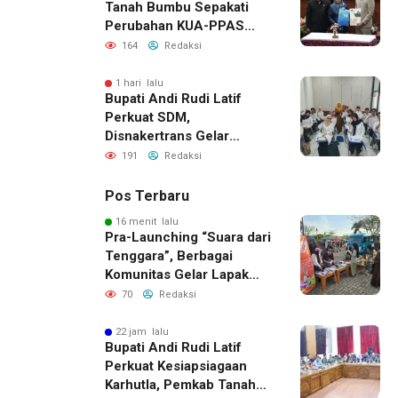
Tanah Bumbu Sepakati
Perubahan KUA-PPAS
2026, Perkuat Sinergi
164
Redaksi
Pembangunan Daerah
1 hari lalu
Bupati Andi Rudi Latif
Perkuat SDM,
Disnakertrans Gelar
Pelatihan Desain Grafis
191
Redaksi
dan Barbershop
Pos Terbaru
16 menit lalu
Pra-Launching “Suara dari
Tenggara”, Berbagai
Komunitas Gelar Lapak
Baca di Bandara Bersujud
70
Redaksi
22 jam lalu
Bupati Andi Rudi Latif
Perkuat Kesiapsiagaan
Karhutla, Pemkab Tanah