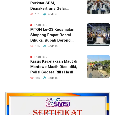
Perkuat SDM,
Disnakertrans Gelar
Pelatihan Desain Grafis
191
Redaksi
dan Barbershop
1 hari lalu
MTQN ke-23 Kecamatan
Simpang Empat Resmi
Dibuka, Bupati Dorong
Lahirnya Generasi Qur’ani
165
Redaksi
1 hari lalu
Kasus Kecelakaan Maut di
Mantewe Masih Diselidiki,
Polisi Segera Rilis Hasil
455
Redaksi