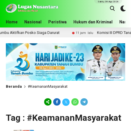
Sabtu, 08 Agu 2026
Home
Nasional
Peristiwa
Hukum dan Kriminal
Narko
bu Aktifkan Posko Siaga Darurat
Komisi III DPRD Tanah B
11 jam lalu
Beranda
#KeamananMasyarakat
Tag : #KeamananMasyarakat