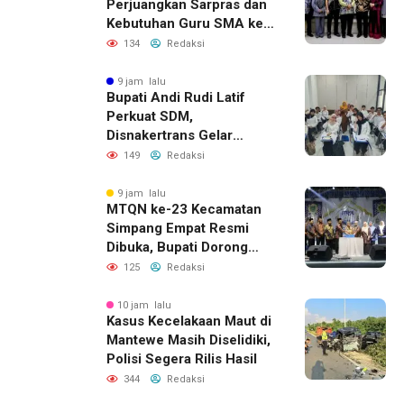
Perjuangkan Sarpras dan
Kebutuhan Guru SMA ke
Pemprov Kalsel
134
Redaksi
9 jam lalu
Bupati Andi Rudi Latif
Perkuat SDM,
Disnakertrans Gelar
Pelatihan Desain Grafis
149
Redaksi
dan Barbershop
9 jam lalu
MTQN ke-23 Kecamatan
Simpang Empat Resmi
Dibuka, Bupati Dorong
Lahirnya Generasi Qur’ani
125
Redaksi
10 jam lalu
Kasus Kecelakaan Maut di
Mantewe Masih Diselidiki,
Polisi Segera Rilis Hasil
344
Redaksi