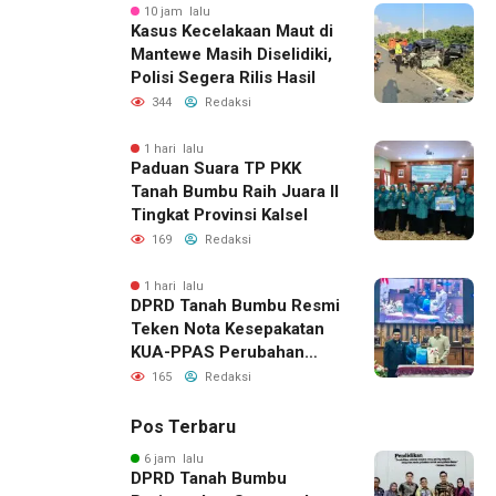
10 jam lalu
Kasus Kecelakaan Maut di
Mantewe Masih Diselidiki,
Polisi Segera Rilis Hasil
344
Redaksi
1 hari lalu
Paduan Suara TP PKK
Tanah Bumbu Raih Juara II
Tingkat Provinsi Kalsel
169
Redaksi
1 hari lalu
DPRD Tanah Bumbu Resmi
Teken Nota Kesepakatan
KUA-PPAS Perubahan
APBD 2026
165
Redaksi
Pos Terbaru
6 jam lalu
DPRD Tanah Bumbu