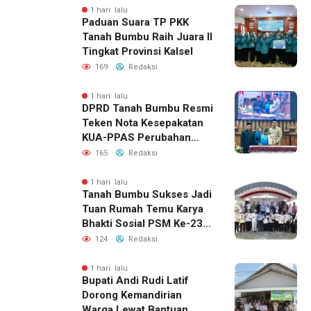
1 hari lalu
Paduan Suara TP PKK
Tanah Bumbu Raih Juara II
Tingkat Provinsi Kalsel
169
Redaksi
1 hari lalu
DPRD Tanah Bumbu Resmi
Teken Nota Kesepakatan
KUA-PPAS Perubahan
APBD 2026
165
Redaksi
1 hari lalu
Tanah Bumbu Sukses Jadi
Tuan Rumah Temu Karya
Bhakti Sosial PSM Ke-23
Kalimantan Selatan
124
Redaksi
1 hari lalu
Bupati Andi Rudi Latif
Dorong Kemandirian
Warga Lewat Bantuan