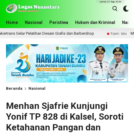
Jumat, 07 Agu 2026
Home
Nasional
Peristiwa
Hukum dan Kriminal
Narko
han Desain Grafis dan Barbershop
MTQN ke-23 Kecamatan S
9 jam lalu
Beranda
Nasional
Menhan Sjafrie Kunjungi
Yonif TP 828 di Kalsel, Soroti
Ketahanan Pangan dan