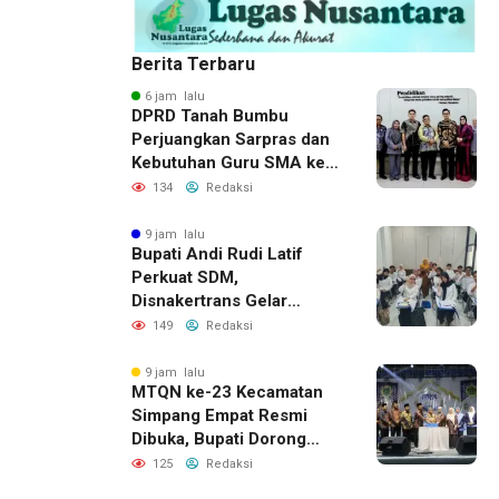
Berita Terbaru
6 jam lalu
DPRD Tanah Bumbu
Perjuangkan Sarpras dan
Kebutuhan Guru SMA ke
Pemprov Kalsel
134
Redaksi
9 jam lalu
Bupati Andi Rudi Latif
Perkuat SDM,
Disnakertrans Gelar
Pelatihan Desain Grafis
149
Redaksi
dan Barbershop
9 jam lalu
MTQN ke-23 Kecamatan
Simpang Empat Resmi
Dibuka, Bupati Dorong
Lahirnya Generasi Qur’ani
125
Redaksi