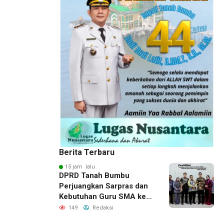
Berita Terbaru
15 jam lalu
DPRD Tanah Bumbu
Perjuangkan Sarpras dan
Kebutuhan Guru SMA ke
Pemprov Kalsel
149
Redaksi