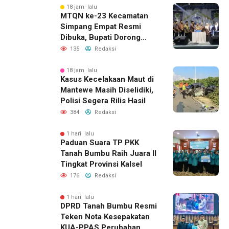
18 jam lalu
MTQN ke-23 Kecamatan
Simpang Empat Resmi
Dibuka, Bupati Dorong
Lahirnya Generasi Qur’ani
135
Redaksi
18 jam lalu
Kasus Kecelakaan Maut di
Mantewe Masih Diselidiki,
Polisi Segera Rilis Hasil
384
Redaksi
1 hari lalu
Paduan Suara TP PKK
Tanah Bumbu Raih Juara II
Tingkat Provinsi Kalsel
176
Redaksi
1 hari lalu
DPRD Tanah Bumbu Resmi
Teken Nota Kesepakatan
KUA-PPAS Perubahan