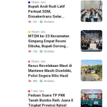
18 jam lalu
Bupati Andi Rudi Latif
Perkuat SDM,
Disnakertrans Gelar
Pelatihan Desain Grafis
161
Redaksi
dan Barbershop
18 jam lalu
MTQN ke-23 Kecamatan
Simpang Empat Resmi
Dibuka, Bupati Dorong
Lahirnya Generasi Qur’ani
135
Redaksi
18 jam lalu
Kasus Kecelakaan Maut di
Mantewe Masih Diselidiki,
Polisi Segera Rilis Hasil
384
Redaksi
1 hari lalu
Paduan Suara TP PKK
Tanah Bumbu Raih Juara II
Tingkat Provinsi Kalsel