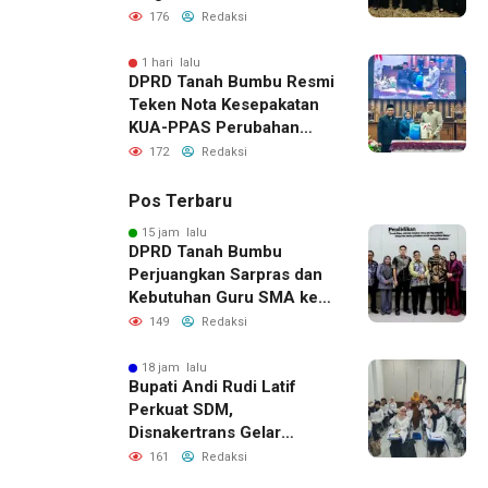
176
Redaksi
1 hari lalu
DPRD Tanah Bumbu Resmi
Teken Nota Kesepakatan
KUA-PPAS Perubahan
APBD 2026
172
Redaksi
Pos Terbaru
15 jam lalu
DPRD Tanah Bumbu
Perjuangkan Sarpras dan
Kebutuhan Guru SMA ke
Pemprov Kalsel
149
Redaksi
18 jam lalu
Bupati Andi Rudi Latif
Perkuat SDM,
Disnakertrans Gelar
Pelatihan Desain Grafis
161
Redaksi
dan Barbershop