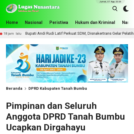
Jumat, 07 Agu 2026
Home
Nasional
Peristiwa
Hukum dan Kriminal
Narko
ti Andi Rudi Latif Perkuat SDM, Disnakertrans Gelar Pelatihan Desain Grafis 
Beranda
DPRD Kabupaten Tanah Bumbu
Pimpinan dan Seluruh
Anggota DPRD Tanah Bumbu
Ucapkan Dirgahayu