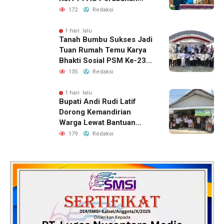
APBD 2026
172
Redaksi
1 hari lalu
Tanah Bumbu Sukses Jadi
Tuan Rumah Temu Karya
Bhakti Sosial PSM Ke-23
Kalimantan Selatan
135
Redaksi
1 hari lalu
Bupati Andi Rudi Latif
Dorong Kemandirian
Warga Lewat Bantuan
Usaha Ekonomi Produktif
179
Redaksi