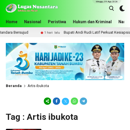
Minggu, 09 Agu 2026
Home
Nasional
Peristiwa
Hukum dan Kriminal
Narko
dara Bersujud
Bupati Andi Rudi Latif Perkuat Kesiapsiag
1 hari lalu
Beranda
Artis ibukota
Tag : Artis ibukota