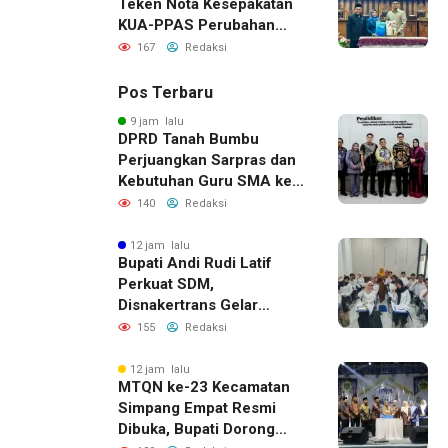
Teken Nota Kesepakatan
KUA-PPAS Perubahan
APBD 2026
167
Redaksi
Pos Terbaru
9 jam lalu
DPRD Tanah Bumbu
Perjuangkan Sarpras dan
Kebutuhan Guru SMA ke
Pemprov Kalsel
140
Redaksi
12 jam lalu
Bupati Andi Rudi Latif
Perkuat SDM,
Disnakertrans Gelar
Pelatihan Desain Grafis
155
Redaksi
dan Barbershop
12 jam lalu
MTQN ke-23 Kecamatan
Simpang Empat Resmi
Dibuka, Bupati Dorong