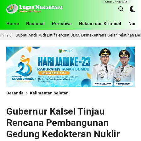
Jumat, 07 Agu 2026
Home
Nasional
Peristiwa
Hukum dan Kriminal
Narko
 Rudi Latif Perkuat SDM, Disnakertrans Gelar Pelatihan Desain Grafis dan Bar
Beranda
Kalimantan Selatan
Gubernur Kalsel Tinjau
Rencana Pembangunan
Gedung Kedokteran Nuklir