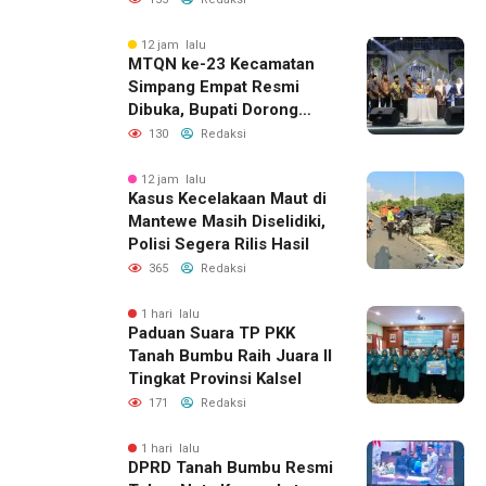
dan Barbershop
12 jam lalu
MTQN ke-23 Kecamatan
Simpang Empat Resmi
Dibuka, Bupati Dorong
Lahirnya Generasi Qur’ani
130
Redaksi
12 jam lalu
Kasus Kecelakaan Maut di
Mantewe Masih Diselidiki,
Polisi Segera Rilis Hasil
365
Redaksi
1 hari lalu
Paduan Suara TP PKK
Tanah Bumbu Raih Juara II
Tingkat Provinsi Kalsel
171
Redaksi
1 hari lalu
DPRD Tanah Bumbu Resmi