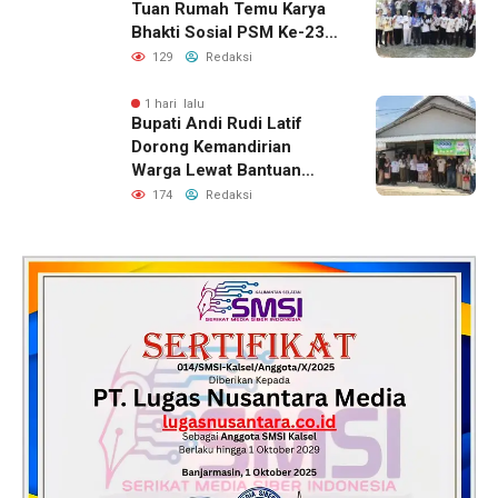
Tuan Rumah Temu Karya
Bhakti Sosial PSM Ke-23
Kalimantan Selatan
129
Redaksi
1 hari lalu
Bupati Andi Rudi Latif
Dorong Kemandirian
Warga Lewat Bantuan
Usaha Ekonomi Produktif
174
Redaksi