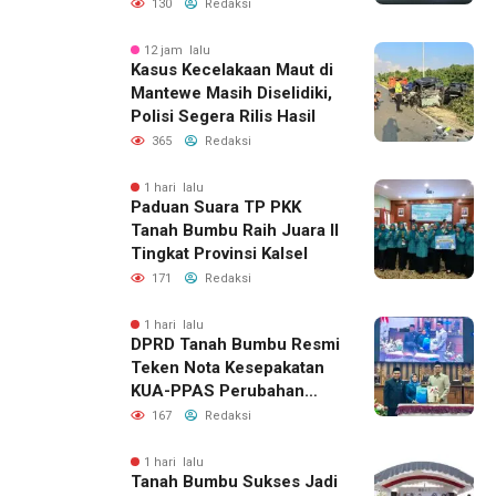
Lahirnya Generasi Qur’ani
130
Redaksi
12 jam lalu
Kasus Kecelakaan Maut di
Mantewe Masih Diselidiki,
Polisi Segera Rilis Hasil
365
Redaksi
1 hari lalu
Paduan Suara TP PKK
Tanah Bumbu Raih Juara II
Tingkat Provinsi Kalsel
171
Redaksi
1 hari lalu
DPRD Tanah Bumbu Resmi
Teken Nota Kesepakatan
KUA-PPAS Perubahan
APBD 2026
167
Redaksi
1 hari lalu
Tanah Bumbu Sukses Jadi