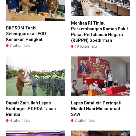
Menhan RI Tinjau
BKPSDM Tanbu
Perkembangan Rumah Sakit
Selenggarakan FGD
Pusat Pertahanan Negara
Kenaikan Pangkat
(RSPPN) Soedirman
3 tahun lalu
10 bulan lalu
Bupati Zairullah Lepas
Lapas Batulicin Peringati
Kontingen POPDA Tanah
Maulid Nabi Muhammad
Bumbu
SAW
4 tahun lalu
3 tahun lalu