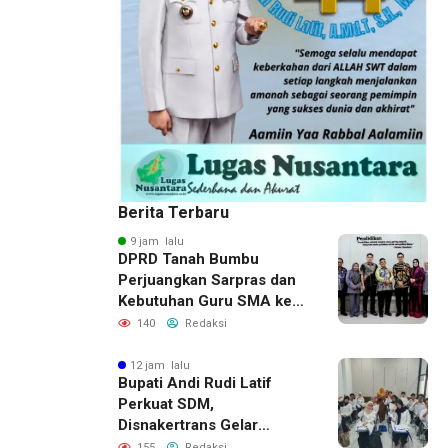
Berita Terbaru
9 jam lalu
DPRD Tanah Bumbu
Perjuangkan Sarpras dan
Kebutuhan Guru SMA ke
Pemprov Kalsel
140
Redaksi
12 jam lalu
Bupati Andi Rudi Latif
Perkuat SDM,
Disnakertrans Gelar
Pelatihan Desain Grafis
155
Redaksi