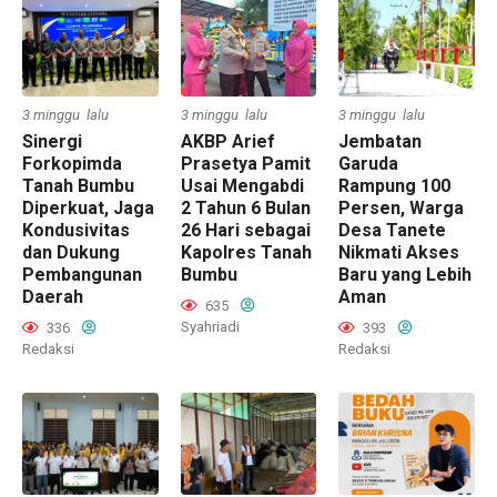
3 minggu lalu
3 minggu lalu
3 minggu lalu
Sinergi
AKBP Arief
Jembatan
Forkopimda
Prasetya Pamit
Garuda
Tanah Bumbu
Usai Mengabdi
Rampung 100
Diperkuat, Jaga
2 Tahun 6 Bulan
Persen, Warga
Kondusivitas
26 Hari sebagai
Desa Tanete
dan Dukung
Kapolres Tanah
Nikmati Akses
Pembangunan
Bumbu
Baru yang Lebih
Daerah
Aman
635
Syahriadi
336
393
Redaksi
Redaksi