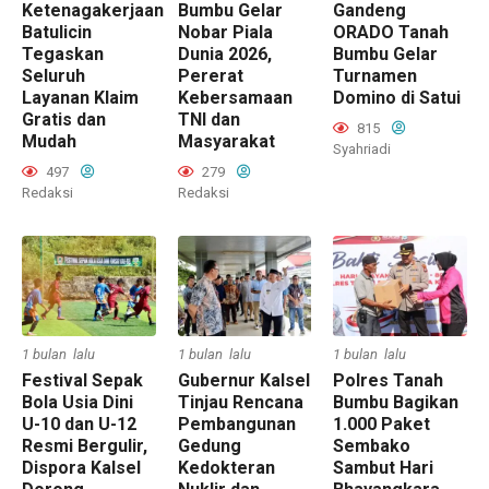
Ketenagakerjaan
Bumbu Gelar
Gandeng
Batulicin
Nobar Piala
ORADO Tanah
Tegaskan
Dunia 2026,
Bumbu Gelar
Seluruh
Pererat
Turnamen
Layanan Klaim
Kebersamaan
Domino di Satui
Gratis dan
TNI dan
815
Mudah
Masyarakat
Syahriadi
497
279
Redaksi
Redaksi
1 bulan lalu
1 bulan lalu
1 bulan lalu
Festival Sepak
Gubernur Kalsel
Polres Tanah
Bola Usia Dini
Tinjau Rencana
Bumbu Bagikan
U-10 dan U-12
Pembangunan
1.000 Paket
Resmi Bergulir,
Gedung
Sembako
Dispora Kalsel
Kedokteran
Sambut Hari