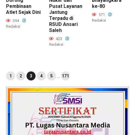
Dorong
Nuklir dan
Bhayangkara
Pembinaan
Pusat Layanan
ke-80
Atlet Sejak Dini
Jantung
571
Terpadu di
Redaksi
394
RSUD Ansari
Redaksi
Saleh
423
Redaksi
1
2
3
4
5
…
171