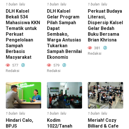
1 bulan lalu
1 bulan lalu
1 bulan lalu
DLH Kalsel
DLH Kalsel
Perkuat Budaya
Bekali 534
Gelar Program
Literasi,
Mahasiswa KKN
Pilah Sampah
Dispersip Kalsel
Tematik untuk
Dapat
Gelar Bedah
Perkuat
Sembako,
Buku Bersama
Pengelolaan
Warga Antusias
Brian Khrisna
Sampah
Tukarkan
381
Berbasis
Sampah Bernilai
Redaksi
Masyarakat
Ekonomis
577
579
Redaksi
Redaksi
1 bulan lalu
1 bulan lalu
1 bulan lalu
Hindari Calo,
Kodim
Meriah! Cozy
BPJS
1022/Tanah
Billiard & Cafe