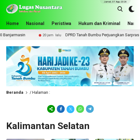
Jumat, 07 Agu 2026
Home
Nasional
Peristiwa
Hukum dan Kriminal
Narko
jarmasin
DPRD Tanah Bumbu Perjuangkan Sarpras dan K
20 jam lalu
Beranda
/ Halaman :
Kalimantan Selatan