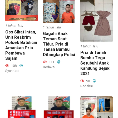
1 tahun lalu
1 tahun lalu
Ops Sikat Intan,
Gagahi Anak
Unit Reskrim
Teman Saat
Polsek Batulicin
Tidur, Pria di
1 tahun lalu
Amankan Pria
Tanah Bumbu
Pria di Tanah
Pembawa
Ditangkap Polisi
Bumbu Tega
Sajam
111
Setubuhi Anak
108
Redaksi
Kandung Sejak
Syahriadi
2021
98
Redaksi