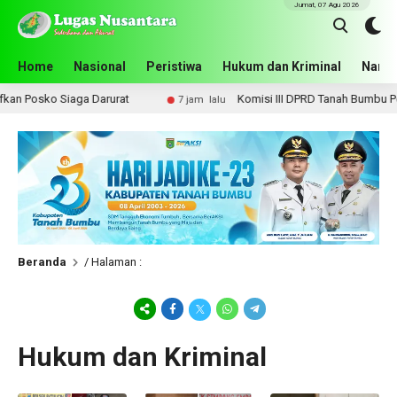
Jumat, 07 Agu 2026
Home
Nasional
Peristiwa
Hukum dan Kriminal
Narko
osko Siaga Darurat
Komisi III DPRD Tanah Bumbu Perjuang
7 jam lalu
Beranda
/ Halaman :
Hukum dan Kriminal