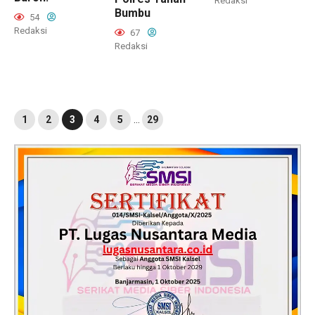
Redaksi
Bumbu
54
Redaksi
67
Redaksi
1
2
3
4
5
…
29