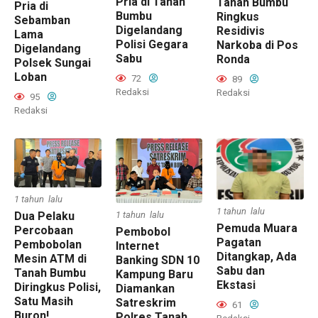
Pria di Tanah
Tanah Bumbu
Pria di
Bumbu
Ringkus
Sebamban
Digelandang
Residivis
Lama
Polisi Gegara
Narkoba di Pos
Digelandang
Sabu
Ronda
Polsek Sungai
Loban
72
89
Redaksi
Redaksi
95
Redaksi
1 tahun lalu
1 tahun lalu
Dua Pelaku
1 tahun lalu
Pemuda Muara
Percobaan
Pembobol
Pagatan
Pembobolan
Internet
Ditangkap, Ada
Mesin ATM di
Banking SDN 10
Sabu dan
Tanah Bumbu
Kampung Baru
Ekstasi
Diringkus Polisi,
Diamankan
Satu Masih
Satreskrim
61
Buron!
Polres Tanah